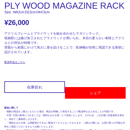
PLY WOOD MAGAZINE RACK
Size : W42cm D22cm H44.5cm
¥
26,000
アクリルフレームとプライウッドを組み合わせたマガジンラック。
収納部には曲げ加工されたプライウッドが用いられ、木目の柔らかい表情とアクリ
ルとの対比が特徴です。
背面から前面にかけて高さに差を設けることで、収納物が自然に視認できる形状に
設計されています。
配送料金はこちら
在庫切れ
シェア
配送に関して
・複数の商品をご購入いただいた場合、商品を同梱して発送することで配送料をまとめることが可能です。
・中型~大型の家具につきましては「家財おまかせ便」にて発送いたします。そのため、ご注文後に別途送料を算出
し、改めてご連絡差し上げます。
・「家財おまかせ便」は再配達ができない配送サービスとなっております。ご購入の際には、お受け取りが可能な日
時をご指定くださいますようお願いいたします。