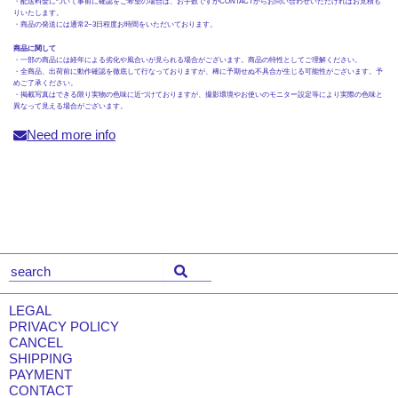
・配送料金について事前に確認をご希望の場合は、お手数ですがCONTACTからお問い合わせいただければお見積も
りいたします。
・商品の発送には通常2~3日程度お時間をいただいております。
商品に関して
・一部の商品には経年による劣化や風合いが見られる場合がございます。商品の特性としてご理解ください。
・全商品、出荷前に動作確認を徹底して行なっておりますが、稀に予期せぬ不具合が生じる可能性がございます。予
めご了承ください。
・掲載写真はできる限り実物の色味に近づけておりますが、撮影環境やお使いのモニター設定等により実際の色味と
異なって見える場合がございます。
Need more info
LEGAL
PRIVACY POLICY
CANCEL
SHIPPING
PAYMENT
CONTACT