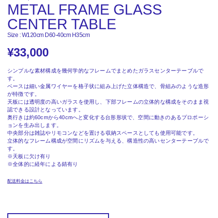
METAL FRAME GLASS
CENTER TABLE
Size : W120cm D60-40cm H35cm
¥
33,000
シンプルな素材構成を幾何学的なフレームでまとめたガラスセンターテーブルで
す。
ベースは細い金属ワイヤーを格子状に組み上げた立体構造で、骨組みのような造形
が特徴です。
天板には透明度の高いガラスを使用し、下部フレームの立体的な構成をそのまま視
認できる設計となっています。
奥行きは約60cmから40cmへと変化する台形形状で、空間に動きのあるプロポーシ
ョンを生み出します。
中央部分は雑誌やリモコンなどを置ける収納スペースとしても使用可能です。
立体的なフレーム構成が空間にリズムを与える、構造性の高いセンターテーブルで
す。
※天板に欠け有り
※全体的に経年による錆有り
配送料金はこちら