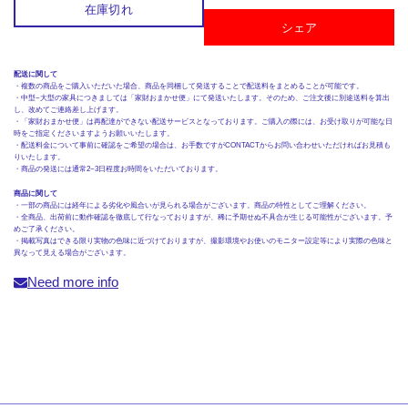
在庫切れ
シェア
配送に関して
・複数の商品をご購入いただいた場合、商品を同梱して発送することで配送料をまとめることが可能です。
・中型~大型の家具につきましては「家財おまかせ便」にて発送いたします。そのため、ご注文後に別途送料を算出
し、改めてご連絡差し上げます。
・「家財おまかせ便」は再配達ができない配送サービスとなっております。ご購入の際には、お受け取りが可能な日
時をご指定くださいますようお願いいたします。
・配送料金について事前に確認をご希望の場合は、お手数ですがCONTACTからお問い合わせいただければお見積も
りいたします。
・商品の発送には通常2~3日程度お時間をいただいております。
商品に関して
・一部の商品には経年による劣化や風合いが見られる場合がございます。商品の特性としてご理解ください。
・全商品、出荷前に動作確認を徹底して行なっておりますが、稀に予期せぬ不具合が生じる可能性がございます。予
めご了承ください。
・掲載写真はできる限り実物の色味に近づけておりますが、撮影環境やお使いのモニター設定等により実際の色味と
異なって見える場合がございます。
Need more info