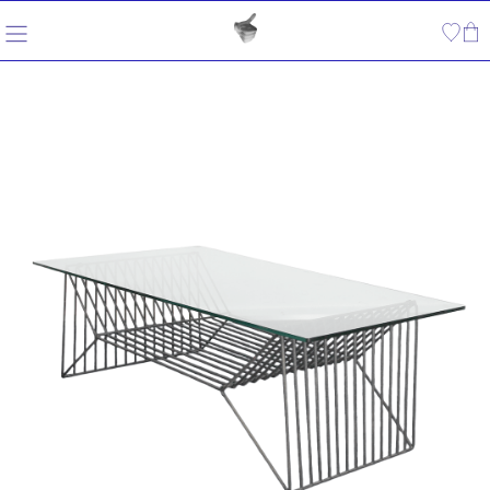
内
容
を
ス
キ
ッ
プ