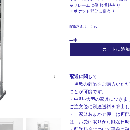
※フレームに傷,接着跡有り
※ポケット部分に傷有り
配送料金はこちら
"KOKUYO"
A4
カートに追加
Catalog
stand
個
配送に関して
・複数の商品をご購入いただ
ことが可能です。
・中型~大型の家具につきま
ご注文後に別途送料を算出し
・「家財おまかせ便」は再配
は、お受け取りが可能な日時
・配送料金について事前に確