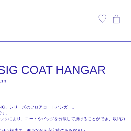
USIG COAT HANGAR
5cm
USIG」シリーズのフロアコートハンガー。
です。
フックにより、コートやバッグを分散して掛けることができ、収納力
させた構造で、細身ながら安定感のある佇まい。