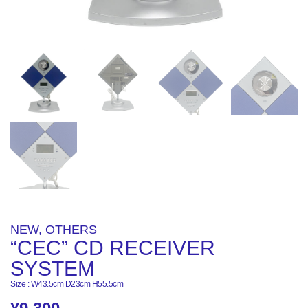
NEW
,
OTHERS
“CEC” CD RECEIVER
SYSTEM
Size : W43.5cm D23cm H55.5cm