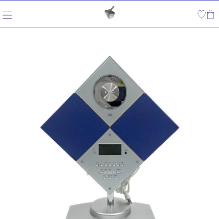
内
容
を
ス
キ
ッ
プ