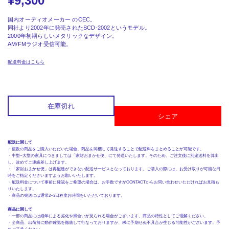
¥
9,300
国内オーディオメーカー のCEC。
同社より2002年に発売されたSCD-2002というモデル。
2000年初期らしいメタリックなデザイン。
AM/FMラジオ受信可能。
配送料金はこちら
在庫切れ
シェア
配送に関して
・複数の商品をご購入いただいた場合、商品を同梱して発送することで配送料をまとめることが可能です。
・中型~大型の家具につきましては「家財おまかせ便」にて発送いたします。そのため、ご注文後に別途送料を算出
し、改めてご連絡差し上げます。
・「家財おまかせ便」は再配達ができない配送サービスとなっております。ご購入の際には、お受け取りが可能な日
時をご指定くださいますようお願いいたします。
・配送料金について事前に確認をご希望の場合は、お手数ですがCONTACTからお問い合わせいただければお見積も
りいたします。
・商品の発送には通常2~3日程度お時間をいただいております。
商品に関して
・一部の商品には経年による劣化や風合いが見られる場合がございます。商品の特性としてご理解ください。
・全商品、出荷前に動作確認を徹底して行なっておりますが、稀に予期せぬ不具合が生じる可能性がございます。予